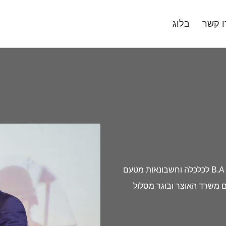
ו קשר
בלוג
מייסד ומנכ"ל אינווסטור 360, נשוי לליהי, גר בת"א B.A לכלכלה וחשבונאות מטעם
ם משרד האוצר ובוגר מסלול