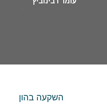
עומר רבינוביץ'
מייסד ומנכ"ל INVESTOR 360
השקעה בהון