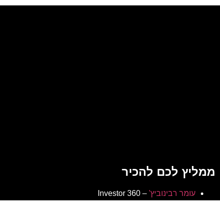
ממליץ לכם להכיר
עומר רבינוביץ'
– 360 Investor
הפודקאסט של
עומר רבינוביץ'
קצת עליי מביז טק