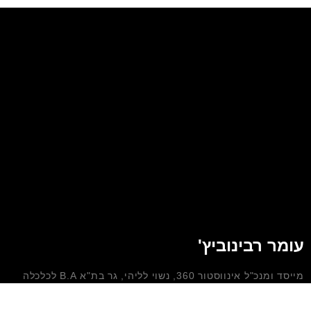
עומר רבינוביץ'
מייסד ומנכ"ל אינווסטור 360, נשוי לליהי, גר בת"א B.A לכלכלה
וחשבונאות מטעם האוניברסיטה העברית מחזיק ברשיון פנסיוני
מטעם משרד האוצר ובוגר מסלול הכשרה לתכנון פיננסי בינלאומי